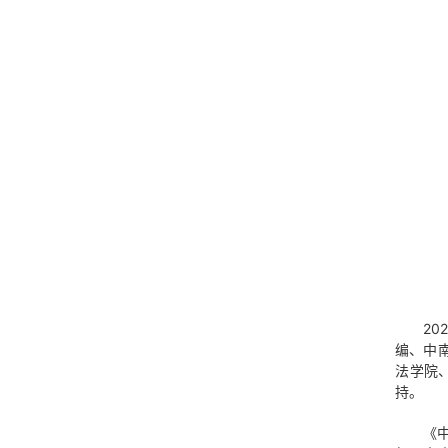
2
编、中
法学院
持。
《