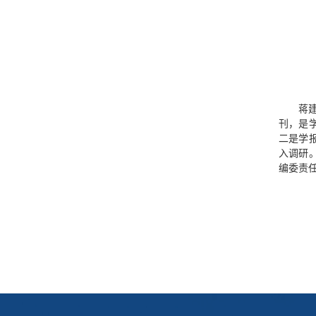
蒋
刊，是
二是学
入调研
编委责