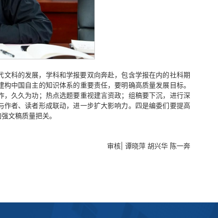
代文科的发展，学科和学报要双向奔赴，包含学报在内的社科期
建构中国自主的知识体系的重要责任，要明确高质量发展目标。
作，久久为功；热点选题要重视建言资政；组稿要下沉，进行深
与作者、读者形成联动，进一步扩大影响力。四是编委们要提高
加强文稿质量把关。
审核| 谭晓萍 胡兴华 陈一奔