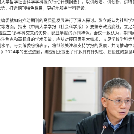
南大学哲学社会科学学科振兴行动计划纲要》，以讲政治、讲创新、讲特
优势，打造期刊特色栏目，更好地服务学科建设。
会编委就如何推动期刊的高质量发展进行了深入探讨。彭立威认为社科学
性等方面，指出《中南大学学报（社会科学版）》要坚守政治底线，立足
文理医工”多学科交叉的优势，彰显学报的办刊特色。会议一致认为，期
关注焦点和高标准的学术质量，应从对接国家重大需求、立足学校学科优
刊水平。与会编委纷纷表示，将继续关注和支持学报的发展，共同推动中
）》2024年的重点选题，编委们还提出了许多具有针对性、建设性的意见