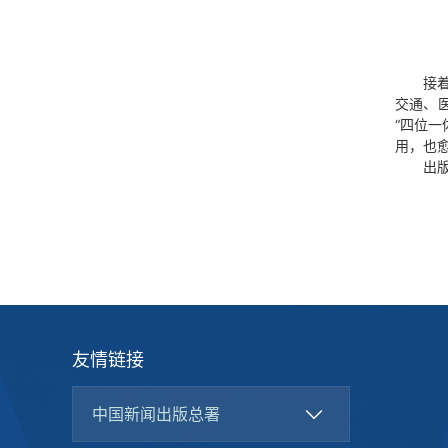
接
交通、
“四位
用，也
出
友情链接
中国新闻出版总署