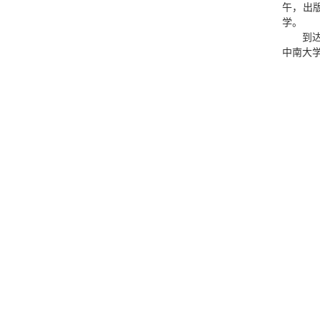
午，出
学。
到
中南大