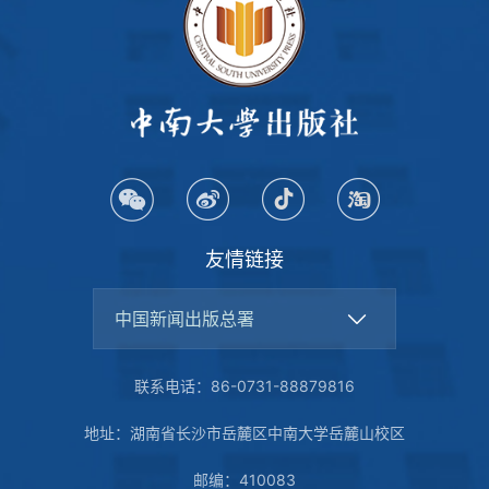
友情链接
中国新闻出版总署
联系电话：86-0731-88879816
地址：湖南省长沙市岳麓区中南大学岳麓山校区
邮编：410083