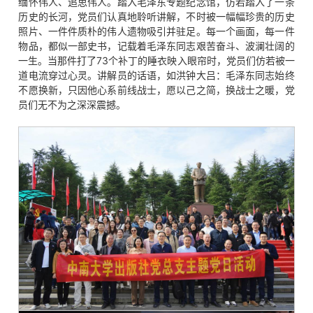
缅怀伟人、追思伟人。踏入毛泽东专题纪念馆，仿若踏入了一条
历史的长河，党员们认真地聆听讲解，不时被一幅幅珍贵的历史
照片、一件件质朴的伟人遗物吸引并驻足。每一个画面，每一件
物品，都似一部史书，记载着毛泽东同志艰苦奋斗、波澜壮阔的
一生。当那件打了73个补丁的睡衣映入眼帘时，党员们仿若被一
道电流穿过心灵。讲解员的话语，如洪钟大吕：毛泽东同志始终
不愿换新，只因他心系前线战士，愿以己之简，换战士之暖，党
员们无不为之深深震撼。