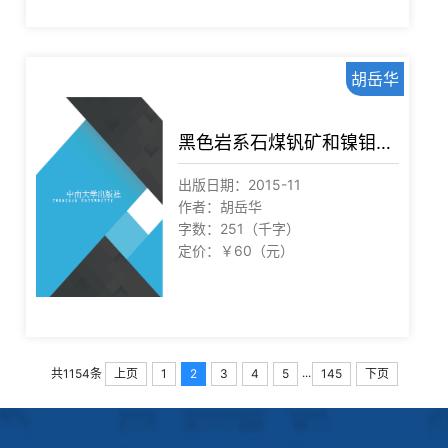
胡岳华
黑色岩系石煤钒矿和镍钼矿的选矿
出版日期：2015-11
作者：胡岳华
字数：251（千字）
定价：￥60（元）
...
上页
1
2
3
4
5
145
下页
共1154条