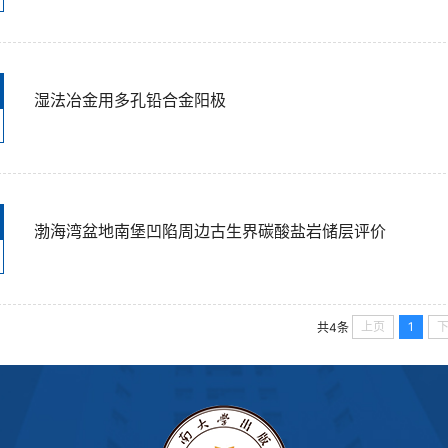
湿法冶金用多孔铅合金阳极
渤海湾盆地南堡凹陷周边古生界碳酸盐岩储层评价
上页
1
共4条